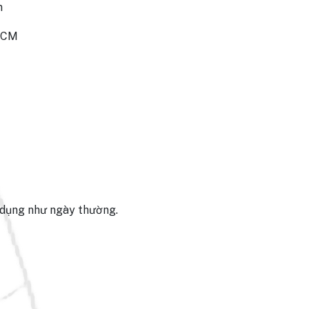
m
.HCM
áp dụng như ngày thường.