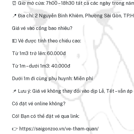
⏰ Giờ mở cửa: 7h00 – 18h30 tất cả các ngày trong nă
📍 Địa chỉ: 2 Nguyễn Bỉnh Khiêm, Phường Sài Gòn, TP
Giá vé vào cổng bao nhiêu?
💵 Vé được tính theo chiều cao:
Từ 1m3 trở lên: 60.000đ
Từ 1m – dưới 1m3: 40.000đ
Dưới 1m đi cùng phụ huynh: Miễn phí
📌 Lưu ý: Giá vé không thay đổi vào dịp Lễ, Tết – vẫn 
Có đặt vé online không?
Có! Bạn có thể đặt vé qua link:
👉 https://saigonzoo.vn/ve-tham-quan/