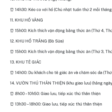
⏰ 14h30: Kéo co với hổ (Chủ nhật tuần thứ 2 mỗi tháng
11. KHU HỔ VÀNG
⏰ 15h00: Kích thích vận động bằng thức ăn (Thứ 4, Thứ
12. KHU HỔ TRẮNG (Bò Sữa)
⏰ 15h00: Kích thích vận động bằng thức ăn (Thứ 3, Thứ
13. KHU TÊ GIÁC
⏰ 14h00: Du khách cho tê giác ăn và chăm sóc da (Thứ 
14. VƯỜN THÚ THÂN THIỆN (khu giao lưu) (hằng ngày
⏰ 8h00 – 10h50: Giao lưu, tiếp xúc thú thân thiện
⏰ 13h30 – 18h00: Giao lưu, tiếp xúc thú thân thiện