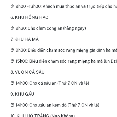
⏰ 9h00 – 13h00: Khách mua thức ăn và trực tiếp cho hư
6. KHU HỒNG HẠC
⏰ 9h30: Cho chim công ăn (hằng ngày)
7. KHU HÀ MÃ
⏰ 9h30: Biểu diễn chăm sóc răng miệng gia đình hà mã 
⏰ 15h00: Biểu diễn chăm sóc răng miệng hà mã lùn Dzit
8. VƯỜN CÁ SẤU
⏰ 14h00: Cho cá sấu ăn (Thứ 7, CN và lễ)
9. KHU GẤU
⏰ 14h00: Cho gấu ăn kem đá (Thứ 7, CN và lễ)
10. KHU HỔ TRẮNG (Ngộ Không)