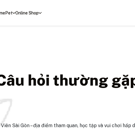
mePet
Online Shop
Câu hỏi thường gặ
ên Sài Gòn – địa điểm tham quan, học tập và vui chơi hấp d