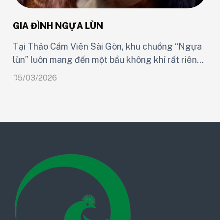
GIA ĐÌNH NGỰA LÙN
Tại Thảo Cầm Viên Sài Gòn, khu chuồng “Ngựa
lùn” luôn mang đến một bầu không khí rất riêng.
t
Không ồn ào như khu thú lớn, không quá náo
05/03/2026
nhiệt, nơi đây dịu dàng và gần gũi – giống như
chính những cư dân nhỏ bé đang sinh sống
i
trong đó.
y