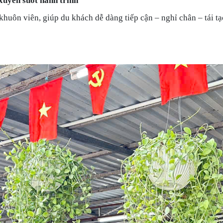
xuyên suốt hành trình
khuôn viên, giúp du khách dễ dàng tiếp cận – nghỉ chân – tái t