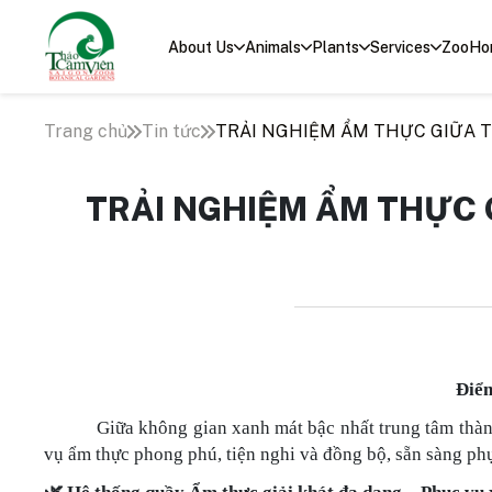
About Us
Animals
Plants
Services
ZooHo
Trang chủ
Tin tức
TRẢI NGHIỆM ẨM THỰC GIỮA T
TRẢI NGHIỆM ẨM THỰC 
Điểm
Giữa không gian xanh mát bậc nhất trung tâm thà
vụ ẩm thực phong phú, tiện nghi và đồng bộ, sẵn sàng p