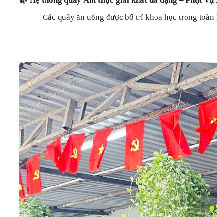
🌿
Hệ thống quầy Ẩm thực giải khát đa dạng – Phục vụ 
Các quầy ăn uống được bố trí khoa học trong toàn 