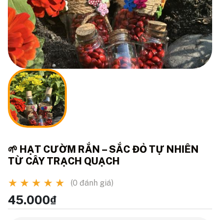
🌱 HẠT CƯỜM RẮN – SẮC ĐỎ TỰ NHIÊN
TỪ CÂY TRẠCH QUẠCH
★
★
★
★
★
(0 đánh giá)
45.000₫