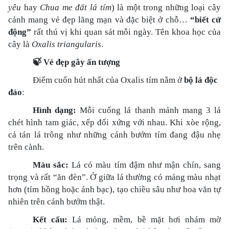
yêu
hay
Chua me đất lá tím
) là một trong những loại cây
cảnh mang vẻ đẹp lãng mạn và đặc biệt ở chỗ…
“biết cử
động”
rất thú vị khi quan sát mỗi ngày. Tên khoa học của
cây là
Oxalis triangularis
.
🍃
Vẻ đẹp gây ấn tượng
Điểm cuốn hút nhất của Oxalis tím nằm ở
bộ lá độc
đáo
:
Hình dạng:
Mỗi cuống lá thanh mảnh mang 3 lá
chét hình tam giác, xếp đối xứng với nhau. Khi xòe rộng,
cả tán lá trông như những cánh bướm tím đang đậu nhẹ
trên cành.
Màu sắc:
Lá có màu tím đậm như mận chín, sang
trọng và rất “ăn đèn”. Ở giữa lá thường có mảng màu nhạt
hơn (tím hồng hoặc ánh bạc), tạo chiều sâu như hoa văn tự
nhiên trên cánh bướm thật.
Kết cấu:
Lá mỏng, mềm, bề mặt hơi nhám mờ