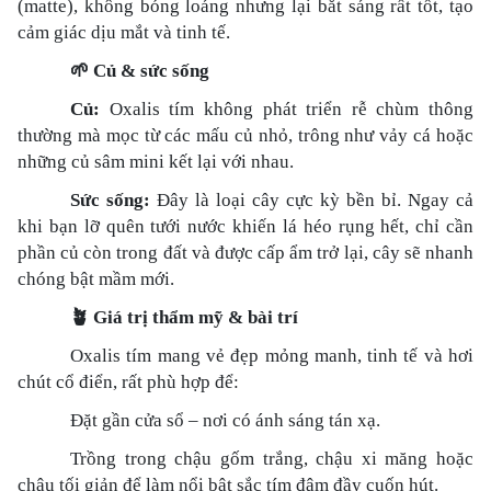
(matte), không bóng loáng nhưng lại bắt sáng rất tốt, tạo
cảm giác dịu mắt và tinh tế.
🌱
Củ & sức sống
Củ:
Oxalis tím không phát triển rễ chùm thông
thường mà mọc từ các mấu củ nhỏ, trông như vảy cá hoặc
những củ sâm mini kết lại với nhau.
Sức sống:
Đây là loại cây cực kỳ bền bỉ. Ngay cả
khi bạn lỡ quên tưới nước khiến lá héo rụng hết, chỉ cần
phần củ còn trong đất và được cấp ẩm trở lại, cây sẽ nhanh
chóng bật mầm mới.
🪴
Giá trị thẩm mỹ & bài trí
Oxalis tím mang vẻ đẹp mỏng manh, tinh tế và hơi
chút cổ điển, rất phù hợp để:
Đặt gần cửa sổ – nơi có ánh sáng tán xạ.
Trồng trong chậu gốm trắng, chậu xi măng hoặc
chậu tối giản để làm nổi bật sắc tím đậm đầy cuốn hút.