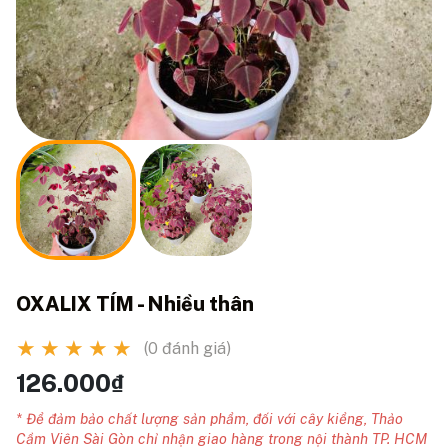
OXALIX TÍM - Nhiều thân
★
★
★
★
★
(0 đánh giá)
126.000₫
* Để đảm bảo chất lượng sản phẩm, đối với cây kiểng, Thảo
Cầm Viên Sài Gòn chỉ nhận giao hàng trong nội thành TP. HCM