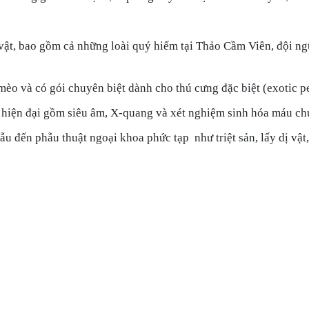
ật, bao gồm cả những loài quý hiếm tại Thảo Cầm Viên, đội ngũ
mèo và có gói chuyên biệt dành cho thú cưng đặc biệt (exotic pe
ị hiện đại gồm siêu âm, X-quang và xét nghiệm sinh hóa máu ch
ẫu đến phẫu thuật ngoại khoa phức tạp như triệt sản, lấy dị vật,