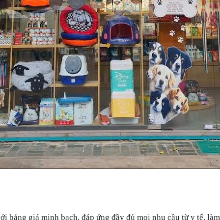
ới bảng giá minh bạch, đáp ứng đầy đủ mọi nhu cầu từ y tế, làm