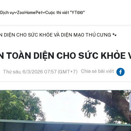
Dịch vụ
ZooHomePet
Cuộc thi viết "YTĐĐ"
N DIỆN CHO SỨC KHỎE VÀ DIỆN MẠO THÚ CƯNG 🐾
N TOÀN DIỆN CHO SỨC KHỎE 
Chia sẻ bài viết
Thứ sáu, 6/3/2026 07:57 (GMT+7)