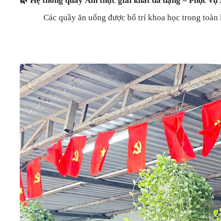
🌿
Hệ thống quầy Ẩm thực giải khát đa dạng – Phục vụ 
Các quầy ăn uống được bố trí khoa học trong toàn 