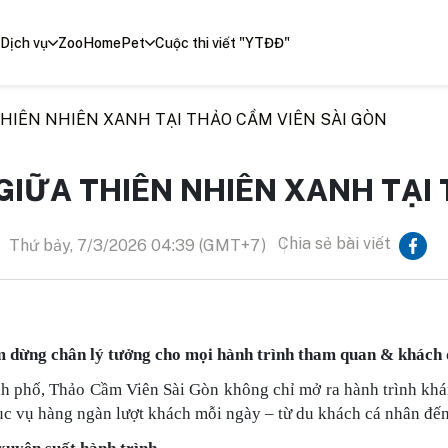
Dịch vụ
ZooHomePet
Cuộc thi viết "YTĐĐ"
HIÊN NHIÊN XANH TẠI THẢO CẦM VIÊN SÀI GÒN
GIỮA THIÊN NHIÊN XANH TẠI 
Chia sẻ bài viết
Thứ bảy, 7/3/2026 04:39 (GMT+7)
 dừng chân lý tưởng cho mọi hành trình tham quan & khách
nh phố, Thảo Cầm Viên Sài Gòn không chỉ mở ra hành trình kh
hục vụ hàng ngàn lượt khách mỗi ngày – từ du khách cá nhân đế