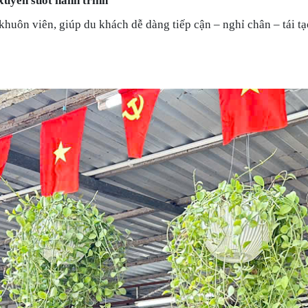
xuyên suốt hành trình
khuôn viên, giúp du khách dễ dàng tiếp cận – nghỉ chân – tái t