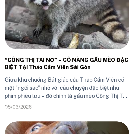
“CÔNG THỊ TAI NƠ” – CÔ NÀNG GẤU MÈO ĐẶC
BIỆT TẠI Thảo Cầm Viên Sài Gòn
Giữa khu chuồng Bát giác của Thảo Cầm Viên có
một “ngôi sao” nhỏ với câu chuyện đặc biệt như
phim phiêu lưu – đó chính là gấu mèo Công Thị Tai
Nơ. Gấu mèo Tai Nơ (Procyon lotor)– loài động vật
05/03/2026
có nguồn gốc từ Bắc Mỹ, nổi tiếng thông minh và
tháo vát. Cô nàng sở hữu bộ lông xám nâu pha
trắng, chiếc đuôi dài sọc đen trắng đặc trưng và