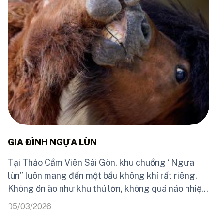
đôi mắt đen tròn lúc nào cũng tò mò quan sát xung
quanh. Tai Nơ leo trèo rất giỏi, bơi lội nhanh nhẹn
và đặc biệt thích nằm ngửa thư giãn trên cành cây
cao.
GIA ĐÌNH NGỰA LÙN
Tại Thảo Cầm Viên Sài Gòn, khu chuồng “Ngựa
lùn” luôn mang đến một bầu không khí rất riêng.
Không ồn ào như khu thú lớn, không quá náo nhiệt,
nơi đây dịu dàng và gần gũi – giống như chính
05/03/2026
những cư dân nhỏ bé đang sinh sống trong đó.