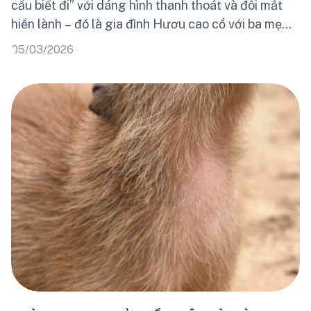
cẩu biết đi” với dáng hình thanh thoát và đôi mắt
hiền lành – đó là gia đình Hươu cao cổ với ba mẹ
lần lượt tên là Thái và Lan sống cùng hai con là chị
05/03/2026
gái Thảo Em và em út Thái Anh. Mỗi sáng, khi nắng
vừa chạm tới tán lá cao nhất, cũng là lúc các thành
viên trong gia đình bắt đầu ngày mới bằng những
bước chân dài, chậm rãi nhưng đầy uyển chuyển.