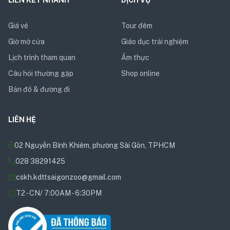
LIÊN KẾT NHANH
DỊCH VỤ
Giá vé
Tour đêm
Giờ mở cửa
Giáo dục trải nghiệm
Lịch trình tham quan
Ẩm thực
Câu hỏi thường gặp
Shop online
Bản đồ & đường đi
LIÊN HỆ
02 Nguyễn Bỉnh Khiêm, phường Sài Gòn, TPHCM
028 38291425
cskh.kdttsaigonzoo@gmail.com
T2 - CN/ 7:00AM - 6:30PM