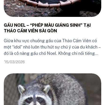
GẤU NOEL – “PHÉP MÀU GIÁNG SINH” TẠI
THẢO CẦM VIÊN SÀI GÒN
Giữa khu vực chuồng gấu của Thảo Cầm Viên có
một “idol” nhỏ luôn thu hút sự chú ý của du khách –
đó là cô nàng gấu chó Noel. Không chỉ nổi tiếng
trên mạng xã hội, Noel còn từng đạt danh hiệu
05/03/2026
quán quân cuộc thi ảnh đẹp do Thảo Cầm Viên tổ
chức nhờ dáng đứng “chuẩn người mẫu” đầy thần
thái. Noel thuộc loài Helarctos malayanus – hay
còn gọi là gấu chó, loài gấu nhỏ nhất thế giới, nổi
bật với bộ lông ngắn, đen bóng và mảng lông
trắng ngà hình lưỡi liềm trước ngực.