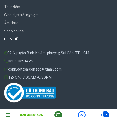
Tour đêm
Giáo dục trải nghiệm
Ẩm thực
Shop online
LIÊN HỆ
02 Nguyễn Bỉnh Khiêm, phường Sài Gòn, TPHCM
028 38291425
cskh.kdttsaigonzoo@gmail.com
T2 - CN/ 7:00AM - 6:30PM
028 38291425