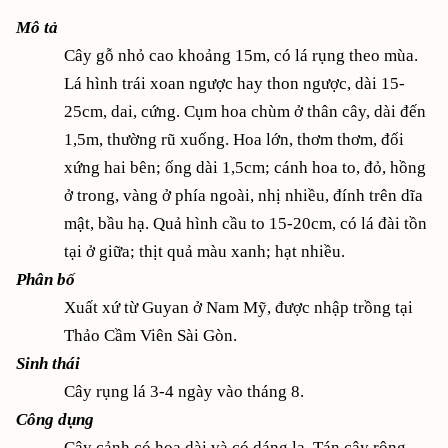
Mô tả
Cây gỗ nhỏ cao khoảng 15m, có lá rụng theo mùa.
Lá hình trái xoan ngược hay thon ngược, dài 15-
25cm, dai, cứng. Cụm hoa chùm ở thân cây, dài đến
1,5m, thường rũ xuống. Hoa lớn, thơm thơm, đối
xứng hai bên; ống dài 1,5cm; cánh hoa to, đỏ, hồng
ở trong, vàng ở phía ngoài, nhị nhiều, đính trên dĩa
mật, bầu hạ. Quả hình cầu to 15-20cm, có lá đài tồn
tại ở giữa; thịt quả màu xanh; hạt nhiều.
Phân bố
Xuất xứ từ Guyan ở Nam Mỹ, được nhập trồng tại
Thảo Cầm Viên Sài Gòn.
Sinh thái
Cây rụng lá 3-4 ngày vào tháng 8.
Công dụng
Cây cảnh có hoa dài và có dáng lạ. Tán cây rộng