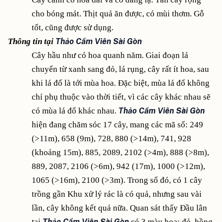
cho bóng mát. Thịt quả ăn được, có mùi thơm. Gỗ
tốt, cũng được sử dụng.
Thông tin tại
Thảo Cầm Viên Sài Gòn
Cây hầu như có hoa quanh năm. Giai đoạn lá
chuyển từ xanh sang đỏ, lá rụng, cây rất ít hoa, sau
khi lá đổ là tới mùa hoa. Đặc biệt, mùa lá đổ không
chỉ phụ thuộc vào thời tiết, vì các cây khác nhau sẽ
có mùa lá đổ khác nhau.
Thảo Cầm Viên Sài Gòn
hiện đang chăm sóc 17 cây, mang các mã số: 249
(>11m), 658 (9m), 728, 880 (>14m), 741, 928
(khoảng 15m), 885, 2089, 2102 (>4m), 888 (>8m),
889, 2087, 2106 (>6m), 942 (17m), 1000 (>12m),
1065 (>16m), 2100 (>3m). Trong số đó, có 1 cây
trồng gần Khu xử lý rác là có quả, nhưng sau vài
lần, cây không kết quả nữa. Quan sát thấy Đầu lân
tại
Thảo Cầm Viên Sài Gòn
có 3 màu hoa: đỏ, hồng