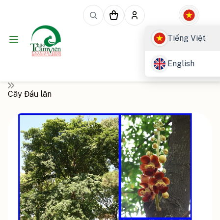
Tiếng Việt
Trang chủ
English
Thực vật
Cây Đầu lân