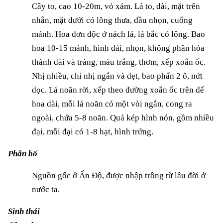
Cây to, cao 10-20m, vỏ xám. Lá to, dài, mặt trên
nhẵn, mặt dưới có lông thưa, đầu nhọn, cuống
mảnh. Hoa đơn độc ở nách lá, lá bắc có lông. Bao
hoa 10-15 mảnh, hình dải, nhọn, không phân hóa
thành đài và tràng, màu trắng, thơm, xếp xoắn ốc.
Nhị nhiều, chỉ nhị ngắn và dẹt, bao phấn 2 ô, nứt
dọc. Lá noãn rời, xếp theo đường xoắn ốc trên đế
hoa dài, mỗi lá noãn có một vòi ngắn, cong ra
ngoài, chứa 5-8 noãn. Quả kép hình nón, gồm nhiều
đại, mỗi đại có 1-8 hạt, hình trứng.
Phân bố
Nguồn gốc ở Ấn Độ, được nhập trồng từ lâu đời ở
nước ta.
Sinh thái